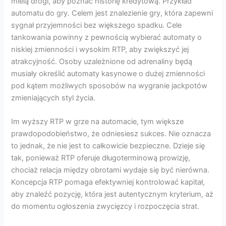
mielą drogi, aby poznać historię kredytową. Przykład
automatu do gry. Celem jest znalezienie gry, która zapewni
sygnał przyjemności bez większego spadku. Cele
tankowania powinny z pewnością wybierać automaty o
niskiej zmienności i wysokim RTP, aby zwiększyć jej
atrakcyjność. Osoby uzależnione od adrenaliny będą
musiały określić automaty kasynowe o dużej zmienności
pod kątem możliwych sposobów na wygranie jackpotów
zmieniających styl życia.
Im wyższy RTP w grze na automacie, tym większe
prawdopodobieństwo, że odniesiesz sukces. Nie oznacza
to jednak, że nie jest to całkowicie bezpieczne. Dzieje się
tak, ponieważ RTP oferuje długoterminową prowizję,
chociaż relacja między obrotami wydaje się być nierówna.
Koncepcja RTP pomaga efektywniej kontrolować kapitał,
aby znaleźć pozycję, która jest autentycznym kryterium, aż
do momentu ogłoszenia zwycięzcy i rozpoczęcia strat.