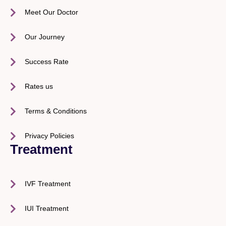
Meet Our Doctor
Our Journey
Success Rate
Rates us
Terms & Conditions
Privacy Policies
Treatment
IVF Treatment
IUI Treatment