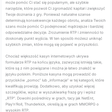
może pomóc Ci stać się popularnym, ale szybkie
narzędzie, które pozwoli Ci zgromadzić kapitał i zwiększyć
Twoje doznania z gry. Ponieważ naturalne szanse
determinują konsekwencje każdego obrotu, analiza Twoich
szans może pomóc Ci podejmować mądrzejsze i bardziej
odpowiedzialne decyzje. Zrozumienie RTP i zmienności to
doskonały punkt wyjścia. W ten sposób możesz uniknąć
szybkich zmian, które mogą się pojawić w przyszłości.
Chociaż większość kasyn internetowych ukrywa
formularze RTP na końcu języka, zazwyczaj istnieją takie,
które są z nim powiązane i można je łatwo znaleźć w
języku polskim. Poniższe kasyna mogą prowadzić do
przycisków „pomoc” lub „informacje” w tej kategorii, które
kwalifikują prowizję. Dodatkowo, aby uzyskać więcej
szczegółów, wpisz w wyszukiwarkę frazę gry i wpisz
„RTP”. Dowolni pośrednicy w grach, tacy jak NetEnt,
Play'n'Roll, Thunderkick, określą ją w grach MMORPG o
wysokim RTP.