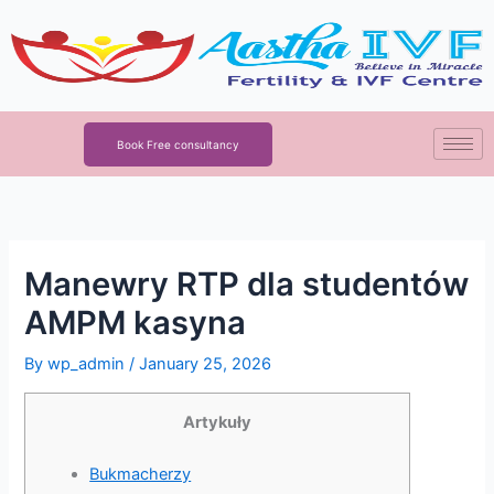
Skip
to
content
Book Free consultancy
Manewry RTP dla studentów
AMPM kasyna
By
wp_admin
/
January 25, 2026
Artykuły
Bukmacherzy