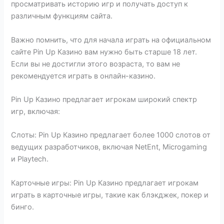
просматривать историю игр и получать доступ к
различным функциям сайта.
Важно помнить, что для начала играть на официальном
сайте Pin Up Казино вам нужно быть старше 18 лет.
Если вы не достигли этого возраста, то вам не
рекомендуется играть в онлайн-казино.
Pin Up Казино предлагает игрокам широкий спектр
игр, включая:
Слоты: Pin Up Казино предлагает более 1000 слотов от
ведущих разработчиков, включая NetEnt, Microgaming
и Playtech.
Карточные игры: Pin Up Казино предлагает игрокам
играть в карточные игры, такие как блэкджек, покер и
бинго.