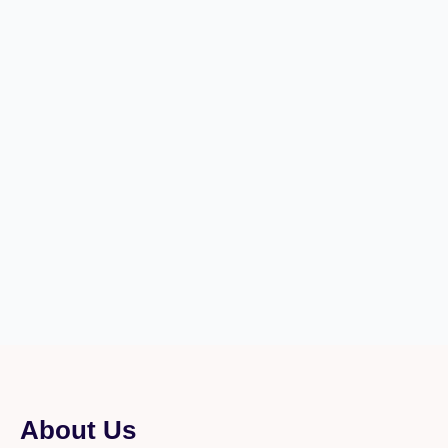
About Us