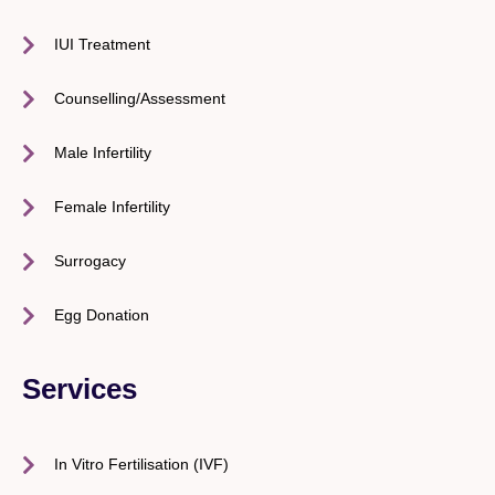
IUI Treatment
Counselling/Assessment
Male Infertility
Female Infertility
Surrogacy
Egg Donation
Services
In Vitro Fertilisation (IVF)