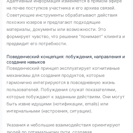
Адаптивный информация изменяется в прямом эфире
на почве поступков участника и его архива связей.
Советующие инструменты обрабатывают действия
похожих юзеров и предлагают подходящие
материалы, документы или возможности. Это
формирует чувство, что решение “понимает” клиента и
предвидит его потребности.
Поведенческий концепция: побуждения, направления и
создание навыков
Поведенческий принцип эксплуатирует когнитивные
механизмы для создания продуктов, которые
гармонично интегрируются в повседневную жизнь
пользователей. Побуждения служат показателями,
которые побуждают к заданным действиям. Они могут
быть извне идущими (нотификации, emails) или
интернальными (настроения, ситуации).
Указания и небольшие взаимодействия ориентируют
людей по оптимальному пути, создавая