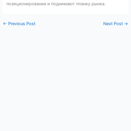
позиционирование и поднимают планку рынка.
←
Previous Post
Next Post
→