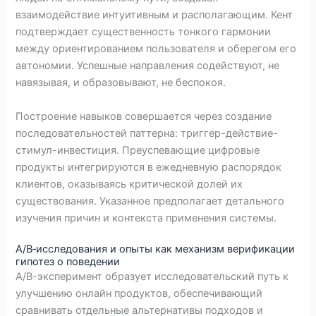
взаимодействие интуитивным и располагающим. Кент
подтверждает существенность тонкого гармонии
между ориентированием пользователя и оберегом его
автономии. Успешные направления содействуют, не
навязывая, и образовывают, не беспокоя.
Построение навыков совершается через создание
последовательностей паттерна: триггер-действие-
стимул-инвестиция. Преуспевающие цифровые
продукты интегрируются в ежедневную распорядок
клиентов, оказываясь критической долей их
существования. Указанное предполагает детального
изучения причин и контекста применения системы.
A/B‑исследования и опыты как механизм верификации
гипотез о поведении
A/B-эксперимент образует исследовательский путь к
улучшению онлайн продуктов, обеспечивающий
сравнивать отдельные альтернативы подходов и