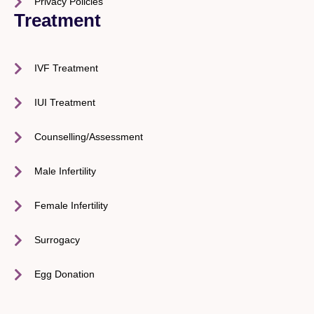
Privacy Policies
Treatment
IVF Treatment
IUI Treatment
Counselling/Assessment
Male Infertility
Female Infertility
Surrogacy
Egg Donation