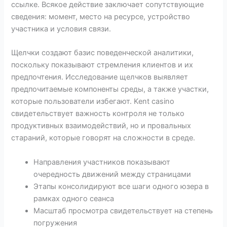
ссылке. Всякое действие заключает сопутствующие
сведения: момент, место на ресурсе, устройство
участника и условия связи.
Щелчки создают базис поведенческой аналитики,
поскольку показывают стремления клиентов и их
предпочтения. Исследование щелчков выявляет
предпочитаемые компоненты среды, а также участки,
которые пользователи избегают. Kent casino
свидетельствует важность контроля не только
продуктивных взаимодействий, но и провальных
стараний, которые говорят на сложности в среде.
Направления участников показывают
очередность движений между страницами
Этапы консолидируют все шаги одного юзера в
рамках одного сеанса
Масштаб просмотра свидетельствует на степень
погружения