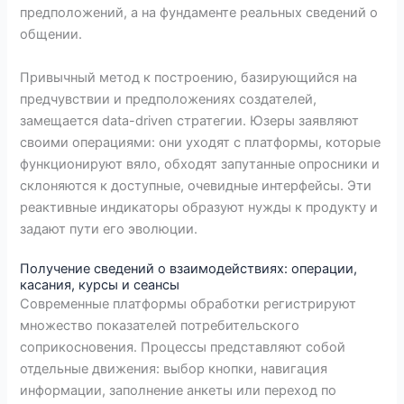
предположений, а на фундаменте реальных сведений о
общении.
Привычный метод к построению, базирующийся на
предчувствии и предположениях создателей,
замещается data-driven стратегии. Юзеры заявляют
своими операциями: они уходят с платформы, которые
функционируют вяло, обходят запутанные опросники и
склоняются к доступные, очевидные интерфейсы. Эти
реактивные индикаторы образуют нужды к продукту и
задают пути его эволюции.
Получение сведений о взаимодействиях: операции,
касания, курсы и сеансы
Современные платформы обработки регистрируют
множество показателей потребительского
соприкосновения. Процессы представляют собой
отдельные движения: выбор кнопки, навигация
информации, заполнение анкеты или переход по