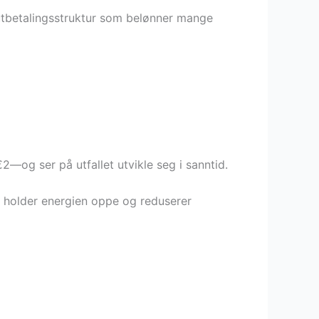
 utbetalingsstruktur som belønner mange
 €2—og ser på utfallet utvikle seg i sanntid.
en holder energien oppe og reduserer