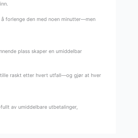
inn.
eit å forlenge den med noen minutter—men
n vinnende plass skaper en umiddelbar
lle raskt etter hvert utfall—og gjør at hver
ullt av umiddelbare utbetalinger,