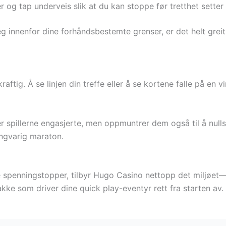
og tap underveis slik at du kan stoppe før tretthet setter 
seg innenfor dine forhåndsbestemte grenser, er det helt gr
 kraftig. Å se linjen din treffe eller å se kortene falle på e
spillerne engasjerte, men oppmuntrer dem også til å nullsti
angvarig maraton.
e spenningstopper, tilbyr Hugo Casino nettopp det miljøet—f
ke som driver dine quick play-eventyr rett fra starten av.