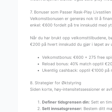
7. Bonuser som Passer Rask‑Play Livsstilen
Velkomstbonusen er generøs nok til å finan
enkel: €600 fordelt på tre innskudd med ytt
Når du har brukt opp velkomsttilbudene, b
€200 på hvert innskudd du gjør i løpet av 
Velkomstbonus: €600 + 275 free spi
Reload bonus: 40% match opptil €20
Ukentlig cashback: opptil €1000 på
8. Strategier for Øktstyring
Siden korte, høy‑intensitetssessioner er a
Definer tidsgrensen din:
Sett en tim
Sett innsatsgrenser:
Bestem ditt mak