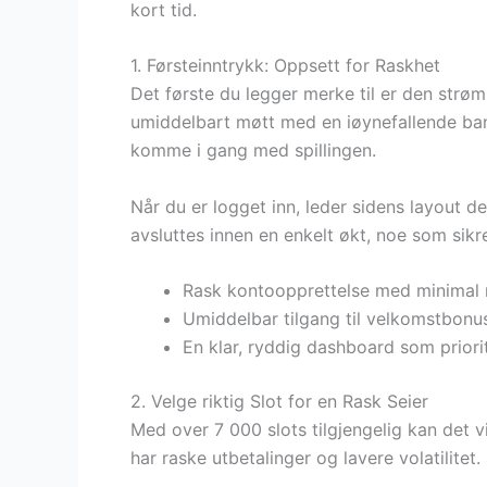
kort tid.
1. Førsteinntrykk: Oppsett for Raskhet
Det første du legger merke til er den strøm
umiddelbart møtt med en iøynefallende ba
komme i gang med spillingen.
Når du er logget inn, leder sidens layout d
avsluttes innen en enkelt økt, noe som sikr
Rask kontoopprettelse med minimal 
Umiddelbar tilgang til velkomstbonus
En klar, ryddig dashboard som priorite
2. Velge riktig Slot for en Rask Seier
Med over 7 000 slots tilgjengelig kan det v
har raske utbetalinger og lavere volatilitet