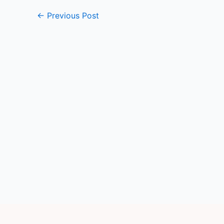
←
Previous Post