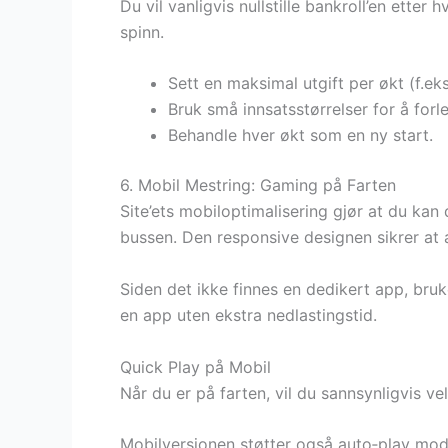
Du vil vanligvis nullstille bankroll’en etter
spinn.
Sett en maksimal utgift per økt (f.ek
Bruk små innsatsstørrelser for å forle
Behandle hver økt som en ny start.
6. Mobil Mestring: Gaming på Farten
Site’ets mobiloptimalisering gjør at du ka
bussen. Den responsive designen sikrer at a
Siden det ikke finnes en dedikert app, bru
en app uten ekstra nedlastingstid.
Quick Play på Mobil
Når du er på farten, vil du sannsynligvis ve
Mobilversjonen støtter også auto‑play modus