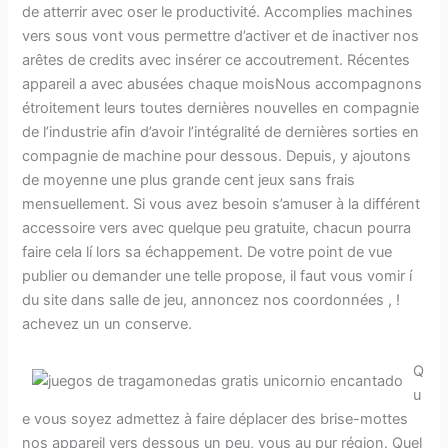
de atterrir avec oser le productivité. Accomplies machines
vers sous vont vous permettre d’activer et de inactiver nos
arêtes de credits avec insérer ce accoutrement. Récentes
appareil a avec abusées chaque moisNous accompagnons
étroitement leurs toutes dernières nouvelles en compagnie
de l’industrie afin d’avoir l’intégralité de dernières sorties en
compagnie de machine pour dessous. Depuis, y ajoutons
de moyenne une plus grande cent jeux sans frais
mensuellement. Si vous avez besoin s’amuser à la différent
accessoire vers avec quelque peu gratuite, chacun pourra
faire cela lí lors sa échappement. De votre point de vue
publier ou demander une telle propose, il faut vous vomir í
du site dans salle de jeu, annoncez nos coordonnées , !
achevez un un conserve.
Q
u
e vous soyez admettez à faire déplacer des brise-mottes
nos appareil vers dessous un peu, vous au pur région. Quel