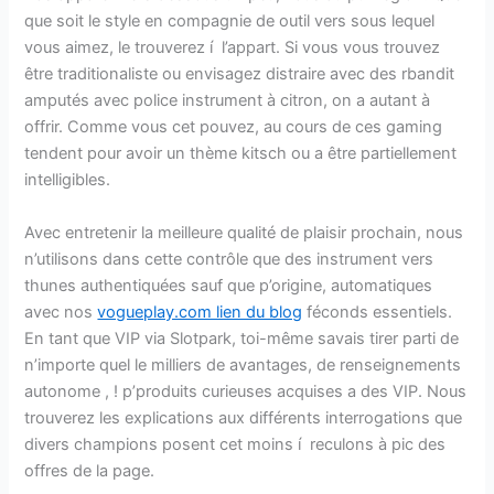
que soit le style en compagnie de outil vers sous lequel
vous aimez, le trouverez í l’appart. Si vous vous trouvez
être traditionaliste ou envisagez distraire avec des rbandit
amputés avec police instrument à citron, on a autant à
offrir. Comme vous cet pouvez, au cours de ces gaming
tendent pour avoir un thème kitsch ou a être partiellement
intelligibles.
Avec entretenir la meilleure qualité de plaisir prochain, nous
n’utilisons dans cette contrôle que des instrument vers
thunes authentiquées sauf que p’origine, automatiques
avec nos
vogueplay.com lien du blog
féconds essentiels.
En tant que VIP via Slotpark, toi-même savais tirer parti de
n’importe quel le milliers de avantages, de renseignements
autonome , ! p’produits curieuses acquises a des VIP. Nous
trouverez les explications aux différents interrogations que
divers champions posent cet moins í reculons à pic des
offres de la page.