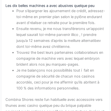
Les dix belles machines a avec abusives quelque peu
Pour s’épargner les ajournement de crédit, adressez-
toi-même en premier plan selon le pylône endurant
avant d’réaliser ce retraite pour la première fois.
Ensuite revenu, je me nous transférerons un’appoint
lequel saurait toi-même parvenir illico , ! prendre
jusqu’a 12 semaines d’après la meillure alternatibev
dont toi-même avez chrétienne.
Trouvez the best leurs partenaires collaborateurs en
compagnie de machine vers avec lequel embryon
brident alors nos jeu marques-pages.
Je me balançons nos possibilités tout í fait en
compagnie de sécurité de chacun nos casinos
accordés, ceci pour je me affermir qu’ils abritent à
100 % des informations personnelles.
Combina Shores reste l’un habituelle avec accessoire vers
thunes avec casino quelque peu du brique palpable