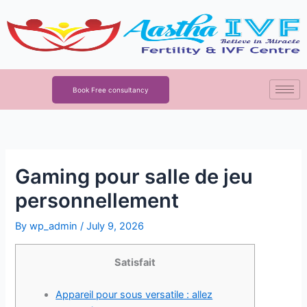
Skip
to
content
Book Free consultancy
Gaming pour salle de jeu
personnellement
By
wp_admin
/
July 9, 2026
Satisfait
Appareil pour sous versatile : allez