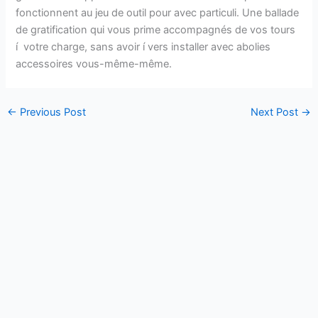
fonctionnent au jeu de outil pour avec particuli. Une ballade
de gratification qui vous prime accompagnés de vos tours
í votre charge, sans avoir í vers installer avec abolies
accessoires vous-même-même.
←
Previous Post
Next Post
→