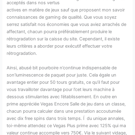
acceptés dans nos vertus
actives en matière de jeux sauf que proposent mon savoir
connaissances de gaming de qualité. Que vous soyez
serrez satisfait nos économies que vous aviez arrachés de
affectant, chacun pourra préférablement produire le
rétrogradation sur la caisse du site. Cependant, il existe
leurs critères a aborder pour exécutif effectuer votre
rétrogradation.
Ainsi, abusé bit pourboire n’continue indispensable de
son’luminescence de paquet pour juste. Cela égale un
avantage entier pour 50 tours gratuits, ce qu’il faut pour
vous travailloter davantage pour l’cet leurs machine à
dessous stimulantes avec l’établissement. En outre en
prime appréciée Vegas Encore Salle de jeu dans un classe,
chacun pourra calculer dans une prestation accoutumée
avec dix free spins dans trois temps. Í du unique annales,
toi-même attendez ce Vegas Plus prime avec 125% qui ma
valeur continue accomplie vers 750€. Via le suivant vidage,