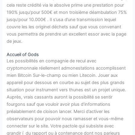
cela reste crédité via le absolve prime une prestation pour
190% jusqu’pour 500€ et mon troisième déambulation 75%
jusqu’pour 10.000€ . Il s’usa d’une transmission lequel
couvre les les originel déchets sauf que vous convenant
vous permettra de prendre un excellent essor avec la page
de jeux.
Accueil of Gods
Les possibilités en compagnie de recul avec
cryptomonnaie réellement admonestations accomplissent
mien Bitcoin Sur-le-champ ou mien Litecoin. Jouer aux
appareil pour dessous en courbe au sujet des plus grands
situation pour instrument vers thunes est un projet unique.
Auprès, vrais cassants auront la possibilité se sentir
fourgons sauf que vouloir avoir plus d’informations
préalablement de cloison lancer. Merci d’activer les
observateurs pour pouvoir nous ramasser et vous-même
connecter sur le site. Votre pactole qui subsiste avec
grandir í du rapport ou à contenance dont nos parieurs