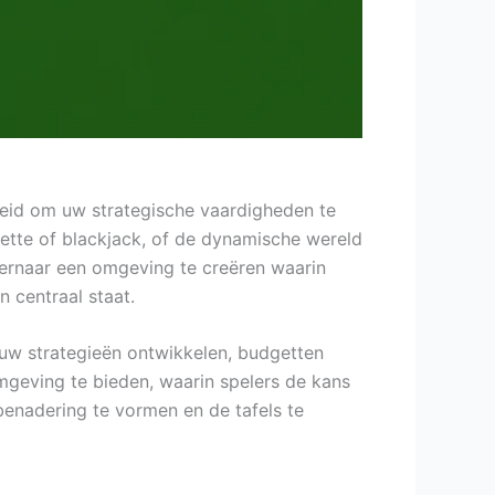
nheid om uw strategische vaardigheden te
ulette of blackjack, of de dynamische wereld
t ernaar een omgeving te creëren waarin
n centraal staat.
 uw strategieën ontwikkelen, budgetten
mgeving te bieden, waarin spelers de kans
benadering te vormen en de tafels te