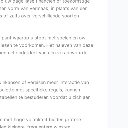
op uw dagelijkse financiën of toekomstige
 een vorm van vermaak, in plaats van een
s of zelfs over verschillende soorten
het punt waarop u stopt met spelen en uw
erliezen te voorkomen. Het naleven van deze
damenteel onderdeel van een verantwoorde
winkansen of vereisen meer interactie van
oulette met specifieke regels, kunnen
stabellen te bestuderen voordat u zich aan
n met hoge volatiliteit bieden grotere
den kleinere, frequentere winsten.