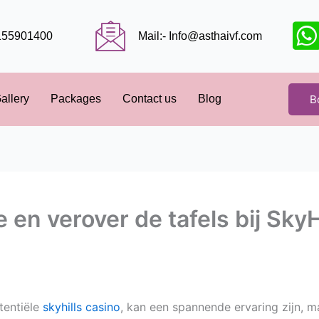
9155901400
Mail:- Info@asthaivf.com
B
allery
Packages
Contact us
Blog
e en verover de tafels bij SkyH
tentiële
skyhills casino
, kan een spannende ervaring zijn, m