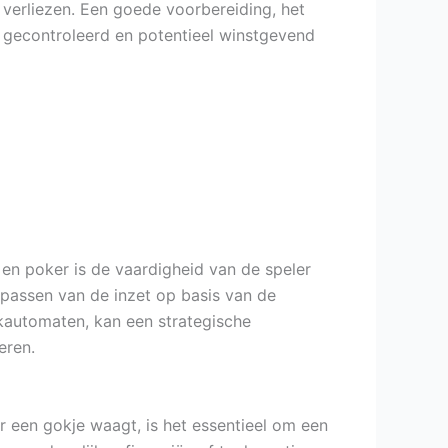
e verliezen. Een goede voorbereiding, het
er gecontroleerd en potentieel winstgevend
k en poker is de vaardigheid van de speler
npassen van de inzet op basis van de
gokautomaten, kan een strategische
eren.
ar een gokje waagt, is het essentieel om een