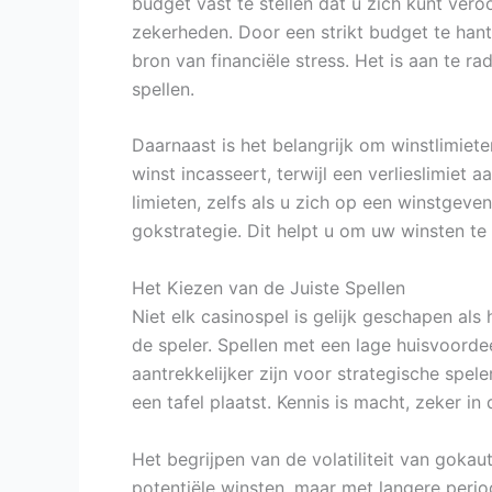
budget vast te stellen dat u zich kunt ver
zekerheden. Door een strikt budget te hant
bron van financiële stress. Het is aan te r
spellen.
Daarnaast is het belangrijk om winstlimiete
winst incasseert, terwijl een verlieslimie
limieten, zelfs als u zich op een winstgev
gokstrategie. Dit helpt u om uw winsten t
Het Kiezen van de Juiste Spellen
Niet elk casinospel is gelijk geschapen al
de speler. Spellen met een lage huisvoorde
aantrekkelijker zijn voor strategische spel
een tafel plaatst. Kennis is macht, zeker in
Het begrijpen van de volatiliteit van gokau
potentiële winsten, maar met langere period