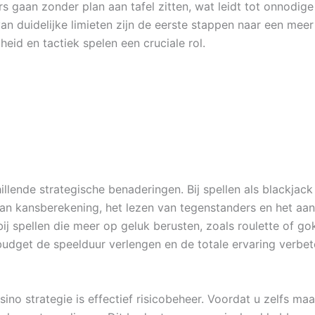
rs gaan zonder plan aan tafel zitten, wat leidt tot onnodig
 van duidelijke limieten zijn de eerste stappen naar een me
heid en tactiek spelen een cruciale rol.
illende strategische benaderingen. Bij spellen als blackjac
van kansberekening, het lezen van tegenstanders en het aa
s bij spellen die meer op geluk berusten, zoals roulette of 
udget de speelduur verlengen en de totale ervaring verbet
no strategie is effectief risicobeheer. Voordat u zelfs ma