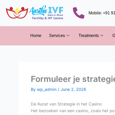
Skip
to
Mobile: +91 
content
Home
Services
Treatments
G
Formuleer je strategi
By
wp_admin
/
June 2, 2026
De Kunst van Strategie in het Casino
Het bezoeken van een casino, zoals het po