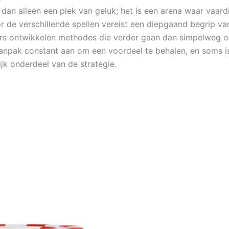
dan alleen een plek van geluk; het is een arena waar vaardi
de verschillende spellen vereist een diepgaand begrip van
ers ontwikkelen methodes die verder gaan dan simpelweg o
anpak constant aan om een voordeel te behalen, en soms is 
ijk onderdeel van de strategie.