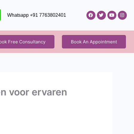
F
T
Y
I
Whatsapp +91 7763802401
a
w
o
n
c
i
u
s
e
t
t
t
b
t
u
a
o
e
b
g
o
r
e
r
ook Free Consultancy
Book An Appointment
k
a
m
ën voor ervaren