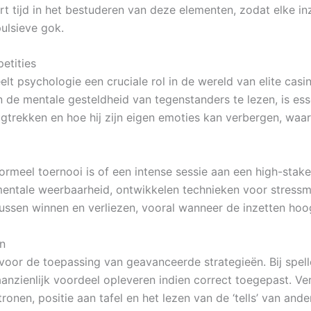
t tijd in het bestuderen van deze elementen, zodat elke in
pulsieve gok.
etities
elt psychologie een cruciale rol in de wereld van elite cas
n de mentale gesteldheid van tegenstanders te lezen, is es
rugtrekken en hoe hij zijn eigen emoties kan verbergen, waa
ormeel toernooi is of een intense sessie aan een high-stakes
n mentale weerbaarheid, ontwikkelen technieken voor stres
 tussen winnen en verliezen, vooral wanneer de inzetten hoo
n
 voor de toepassing van geavanceerde strategieën. Bij spell
aanzienlijk voordeel opleveren indien correct toegepast. Ve
onen, positie aan tafel en het lezen van de ‘tells’ van ande