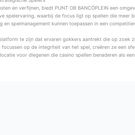
rategische Spelers
testen en verfijnen, biedt PUNT OB BANCÓPLEIN een omgevi
ve spelervaring, waarbij de focus ligt op spellen die meer b
ng en spelmanagement kunnen toepassen in een competitiev
form te zijn dat ervaren gokkers aantrekt die op zoek zij
 focussen op de integriteit van het spel, creëren ze een sf
ocatie voor diegenen die casino spellen benaderen als een 