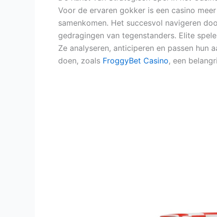
Voor de ervaren gokker is een casino meer 
samenkomen. Het succesvol navigeren door 
gedragingen van tegenstanders. Elite spel
Ze analyseren, anticiperen en passen hun a
doen, zoals
FroggyBet Casino
, een belangr