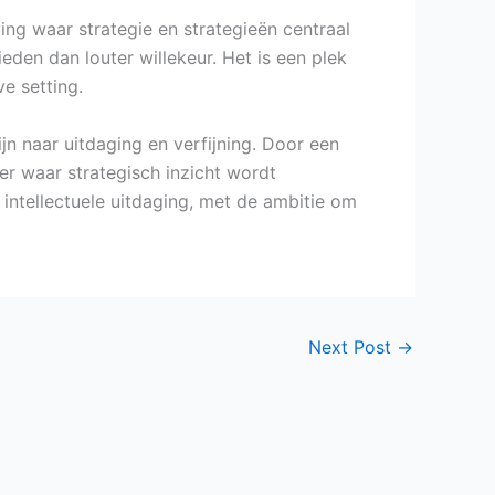
ng waar strategie en strategieën centraal
ieden dan louter willekeur. Het is een plek
e setting.
n naar uitdaging en verfijning. Door een
eer waar strategisch inzicht wordt
intellectuele uitdaging, met de ambitie om
Next Post
→