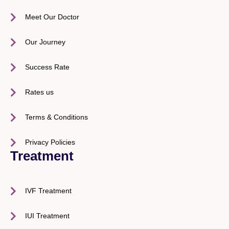
Meet Our Doctor
Our Journey
Success Rate
Rates us
Terms & Conditions
Privacy Policies
Treatment
IVF Treatment
IUI Treatment