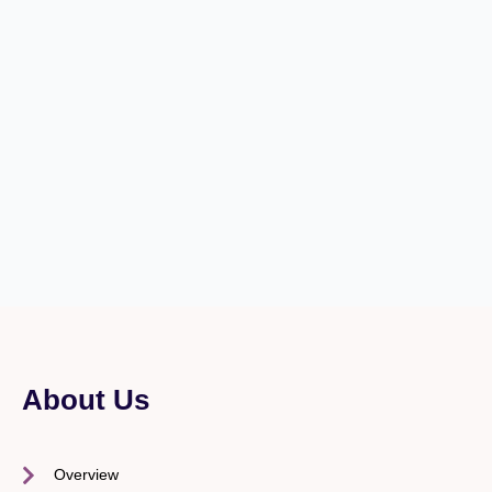
About Us
Overview