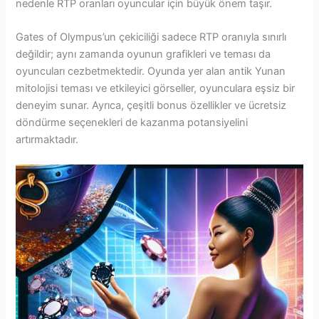
nedenle RTP oranları oyuncular için büyük önem taşır.
Gates of Olympus’un çekiciliği sadece RTP oranıyla sınırlı
değildir; aynı zamanda oyunun grafikleri ve teması da
oyuncuları cezbetmektedir. Oyunda yer alan antik Yunan
mitolojisi teması ve etkileyici görseller, oyunculara eşsiz bir
deneyim sunar. Ayrıca, çeşitli bonus özellikler ve ücretsiz
döndürme seçenekleri de kazanma potansiyelini
artırmaktadır.