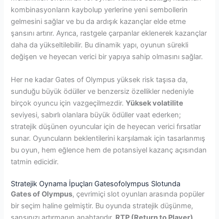
kombinasyonların kaybolup yerlerine yeni sembollerin
gelmesini sağlar ve bu da ardışık kazançlar elde etme
şansını artırır. Ayrıca, rastgele çarpanlar eklenerek kazançlar
daha da yükseltilebilir. Bu dinamik yapı, oyunun sürekli
değişen ve heyecan verici bir yapıya sahip olmasını sağlar.
Her ne kadar Gates of Olympus yüksek risk taşısa da,
sunduğu büyük ödüller ve benzersiz özellikler nedeniyle
birçok oyuncu için vazgeçilmezdir.
Yüksek volatilite
seviyesi, sabırlı olanlara büyük ödüller vaat ederken;
stratejik düşünen oyuncular için de heyecan verici fırsatlar
sunar. Oyuncuların beklentilerini karşılamak için tasarlanmış
bu oyun, hem eğlence hem de potansiyel kazanç açısından
tatmin edicidir.
Stratejik Oynama İpuçları Gatesofolympus Slotunda
Gates of Olympus
, çevrimiçi slot oyunları arasında popüler
bir seçim haline gelmiştir. Bu oyunda stratejik düşünme,
şansınızı artırmanın anahtarıdır.
RTP (Return to Player)