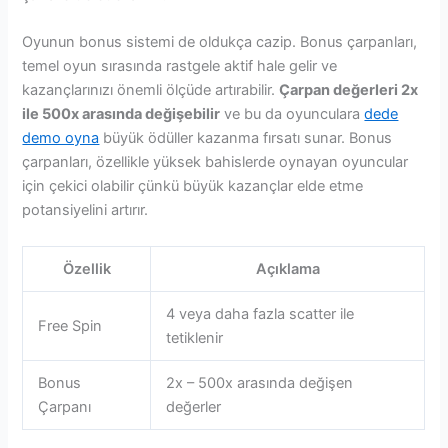
Oyunun bonus sistemi de oldukça cazip. Bonus çarpanları,
temel oyun sırasında rastgele aktif hale gelir ve
kazançlarınızı önemli ölçüde artırabilir.
Çarpan değerleri 2x
ile 500x arasında değişebilir
ve bu da oyunculara
dede
demo oyna
büyük ödüller kazanma fırsatı sunar. Bonus
çarpanları, özellikle yüksek bahislerde oynayan oyuncular
için çekici olabilir çünkü büyük kazançlar elde etme
potansiyelini artırır.
Özellik
Açıklama
4 veya daha fazla scatter ile
Free Spin
tetiklenir
Bonus
2x – 500x arasında değişen
Çarpanı
değerler