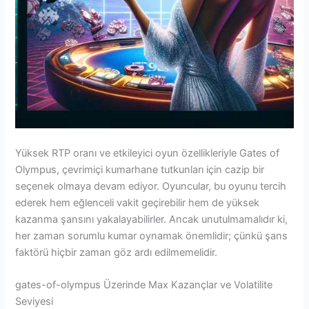
Yüksek RTP oranı ve etkileyici oyun özellikleriyle Gates of
Olympus, çevrimiçi kumarhane tutkunları için cazip bir
seçenek olmaya devam ediyor. Oyuncular, bu oyunu tercih
ederek hem eğlenceli vakit geçirebilir hem de yüksek
kazanma şansını yakalayabilirler. Ancak unutulmamalıdır ki,
her zaman sorumlu kumar oynamak önemlidir; çünkü şans
faktörü hiçbir zaman göz ardı edilmemelidir.
gates-of-olympus Üzerinde Max Kazançlar ve Volatilite
Seviyesi