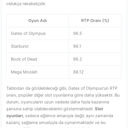
oldukça rekabetçidir.
Oyun Adı
RTP Oranı (%)
Gates of Olympus
96.5
Starburst
96.1
Book of Dead
96.2
Mega Moolah
88.12
Tablodan da görülebileceği gibi, Gates of Olympus’un RTP
oranı, popüler diğer slot oyunlarına göre daha yüksektir. Bu
durum, oyuncuların uzun vadede daha fazla kazanma
şansına sahip olabileceklerini göstermektedir.
Slot
oyunları
, sadece eğlence amacıyla değil, aynı zamanda
kazanç sağlama umuduyla da oynanmaktadır ve bu