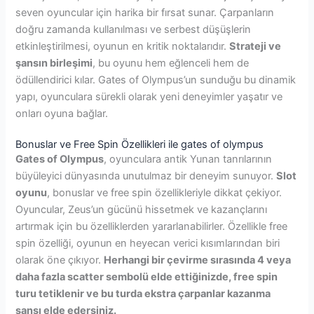
seven oyuncular için harika bir fırsat sunar. Çarpanların
doğru zamanda kullanılması ve serbest düşüşlerin
etkinleştirilmesi, oyunun en kritik noktalarıdır.
Strateji ve
şansın birleşimi
, bu oyunu hem eğlenceli hem de
ödüllendirici kılar. Gates of Olympus’un sunduğu bu dinamik
yapı, oyunculara sürekli olarak yeni deneyimler yaşatır ve
onları oyuna bağlar.
Bonuslar ve Free Spin Özellikleri ile gates of olympus
Gates of Olympus
, oyunculara antik Yunan tanrılarının
büyüleyici dünyasında unutulmaz bir deneyim sunuyor.
Slot
oyunu
, bonuslar ve free spin özellikleriyle dikkat çekiyor.
Oyuncular, Zeus’un gücünü hissetmek ve kazançlarını
artırmak için bu özelliklerden yararlanabilirler. Özellikle free
spin özelliği, oyunun en heyecan verici kısımlarından biri
olarak öne çıkıyor.
Herhangi bir çevirme sırasında 4 veya
daha fazla scatter sembolü elde ettiğinizde, free spin
turu tetiklenir ve bu turda ekstra çarpanlar kazanma
şansı elde edersiniz.