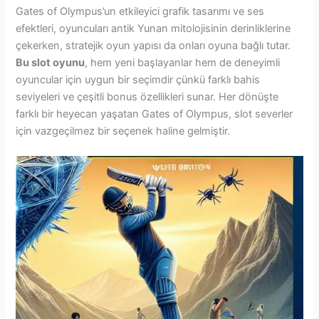
Gates of Olympus’un etkileyici grafik tasarımı ve ses
efektleri, oyuncuları antik Yunan mitolojisinin derinliklerine
çekerken, stratejik oyun yapısı da onları oyuna bağlı tutar.
Bu slot oyunu
, hem yeni başlayanlar hem de deneyimli
oyuncular için uygun bir seçimdir çünkü farklı bahis
seviyeleri ve çeşitli bonus özellikleri sunar. Her dönüşte
farklı bir heyecan yaşatan Gates of Olympus, slot severler
için vazgeçilmez bir seçenek haline gelmiştir.