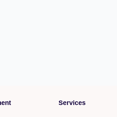
ment
Services