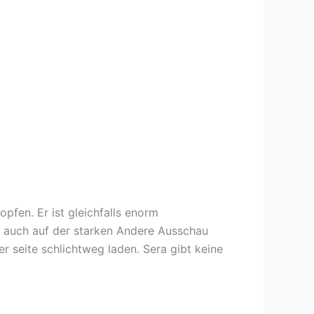
pfen. Er ist gleichfalls enorm
nd auch auf der starken Andere Ausschau
er seite schlichtweg laden.
Sera gibt keine