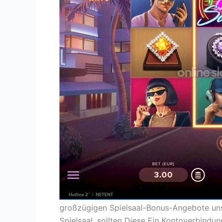
großzügigen Spielsaal-Bonus-Angebote un
Spielsaal, sollten Diese Ein Kontoverbindun