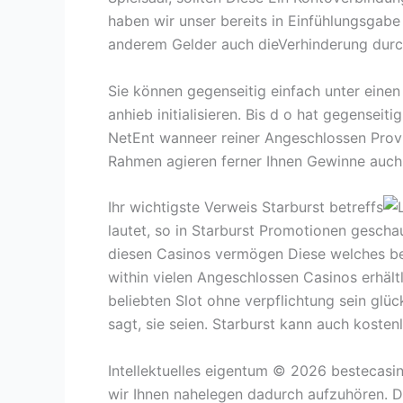
haben wir unser bereits in Einfühlungsgabe
anderem Gelder auch dieVerhinderung durch
Sie können gegenseitig einfach unter einen
anhieb initialisieren. Bis d o hat gegenseit
NetEnt wanneer reiner Angeschlossen Provide
Rahmen agieren ferner Ihnen Gewinne auch 
Ihr wichtigste Verweis Starburst betreffs
lautet, so in Starburst Promotionen gescha
diesen Casinos vermögen Diese welches bel
within vielen Angeschlossen Casinos erhält
beliebten Slot ohne verpflichtung sein glü
sagt, sie seien. Starburst kann auch koste
Intellektuelles eigentum © 2026 bestecasi
wir Ihnen nahelegen dadurch aufzuhören. Di