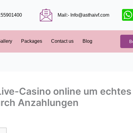
9155901400
Mail:- Info@asthaivf.com
B
allery
Packages
Contact us
Blog
Live-Casino online um echtes
durch Anzahlungen