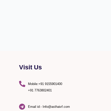
Visit Us
Mobile:+91 9155901400
+91 7763802401
Email id:- Info@asthaivf.com
)