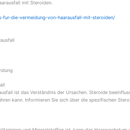
arausfall mit Steroiden.
s-fur-die-vermeidung-von-haarausfall-mit-steroiden/
ausfall
endung
all
usfall ist das Verständnis der Ursachen. Steroide beeinfl
en kann. Informieren Sie sich über die spezifischen Stero
Vitaminen und Mineralstoffen ist, kann das Haarwachstum u