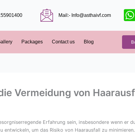
9155901400
Mail:- Info@asthaivf.com
B
allery
Packages
Contact us
Blog
 die Vermeidung von Haarausfa
besorgniserregende Erfahrung sein, insbesondere wenn er 
 zu entwickeln, um das Risiko von Haarausfall zu minimieren.