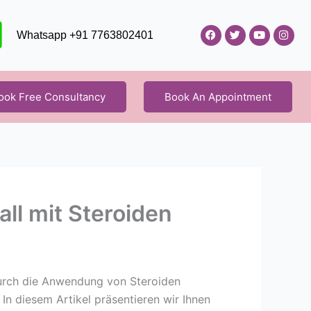
F
T
Y
I
Whatsapp +91 7763802401
a
w
o
n
c
i
u
s
e
t
t
t
b
t
u
a
o
e
b
g
o
r
e
r
ook Free Consultancy
Book An Appointment
k
a
m
ll mit Steroiden
durch die Anwendung von Steroiden
 In diesem Artikel präsentieren wir Ihnen