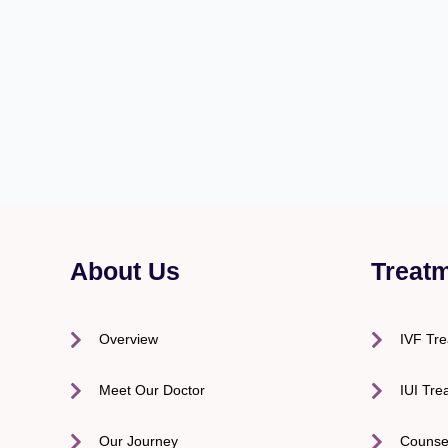
About Us
Treat
Overview
IVF Tr
Meet Our Doctor
IUI Tre
Our Journey
Counse