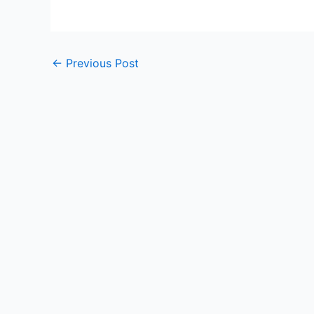
←
Previous Post