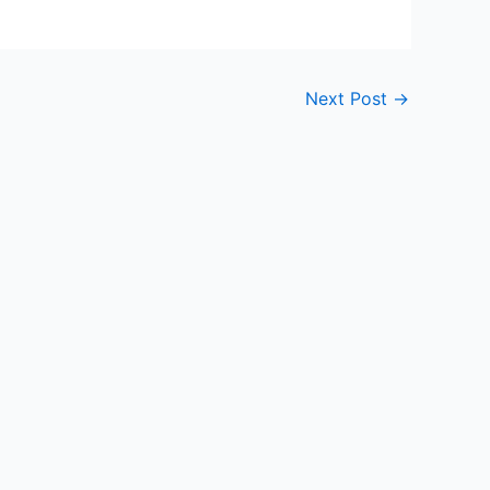
Next Post
→