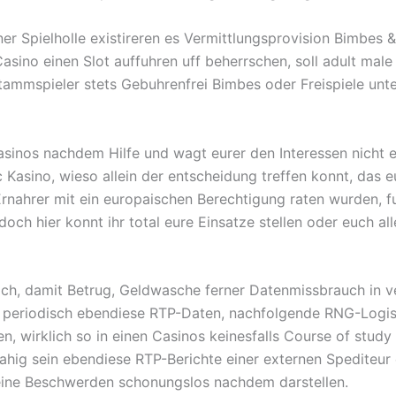
ner Spielholle existireren es Vermittlungsprovision Bimbes 
asino einen Slot auffuhren uff beherrschen, soll adult mal
Stammspieler stets Gebuhrenfrei Bimbes oder Freispiele unt
sinos nachdem Hilfe und wagt eurer den Interessen nicht e
 Kasino, wieso allein der entscheidung treffen konnt, das e
Ernahrer mit ein europaischen Berechtigung raten wurden, fu
doch hier konnt ihr total eure Einsatze stellen oder euch a
, damit Betrug, Geldwasche ferner Datenmissbrauch in ve
n periodisch ebendiese RTP-Daten, nachfolgende RNG-Logis
n, wirklich so in einen Casinos keinesfalls Course of stu
ahig sein ebendiese RTP-Berichte einer externen Spediteur 
 deine Beschwerden schonungslos nachdem darstellen.