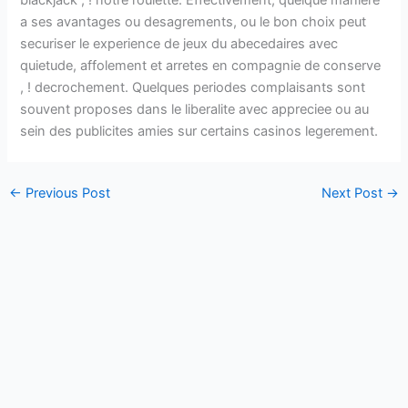
a ses avantages ou desagrements, ou le bon choix peut
securiser le experience de jeux du abecedaires avec
quietude, affolement et arretes en compagnie de conserve
, ! decrochement. Quelques periodes complaisants sont
souvent proposes dans le liberalite avec appreciee ou au
sein des publicites amies sur certains casinos legerement.
←
Previous Post
Next Post
→