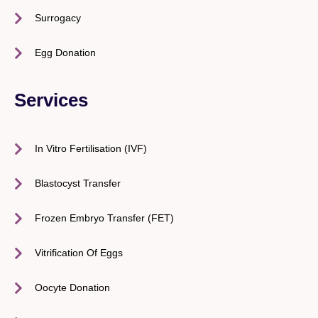
Surrogacy
Egg Donation
Services
In Vitro Fertilisation (IVF)
Blastocyst Transfer
Frozen Embryo Transfer (FET)
Vitrification Of Eggs
Oocyte Donation