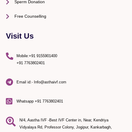
Sperm Donation
Free Counselling
Visit Us
Mobile:+91 9155901400
+91 7763802401
Email id:- Info@asthaivf.com
Whatsapp +91 7763802401
N/4, Aastha IVF -Best IVF Center in, Near, Kendriya
Vidyalaya Rd, Professor Colony, Jogipur, Kankarbagh,