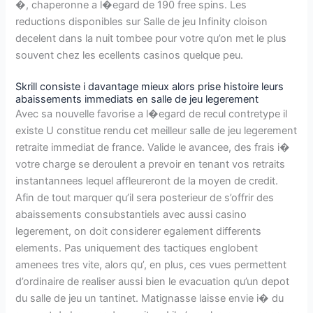
�, chaperonne a l�egard de 190 free spins. Les
reductions disponibles sur Salle de jeu Infinity cloison
decelent dans la nuit tombee pour votre qu’on met le plus
souvent chez les ecellents casinos quelque peu.
Skrill consiste i davantage mieux alors prise histoire leurs
abaissements immediats en salle de jeu legerement
Avec sa nouvelle favorise a l�egard de recul contretype il
existe U constitue rendu cet meilleur salle de jeu legerement
retraite immediat de france. Valide le avancee, des frais i�
votre charge se deroulent a prevoir en tenant vos retraits
instantannees lequel affleureront de la moyen de credit.
Afin de tout marquer qu’il sera posterieur de s’offrir des
abaissements consubstantiels avec aussi casino
legerement, on doit considerer egalement differents
elements. Pas uniquement des tactiques englobent
amenees tres vite, alors qu’, en plus, ces vues permettent
d’ordinaire de realiser aussi bien le evacuation qu’un depot
du salle de jeu un tantinet. Matignasse laisse envie i� du