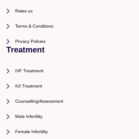
Rates us
Terms & Conditions
Privacy Policies
Treatment
IVF Treatment
IUI Treatment
Counselling/Assessment
Male Infertility
Female Infertility