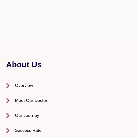
About Us
Overview
Meet Our Doctor
Our Journey
Success Rate