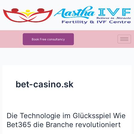
Skip
to
content
Book Free consultancy
bet-casino.sk
Die Technologie im Glücksspiel Wie
Die
Technologie
Bet365 die Branche revolutioniert
im