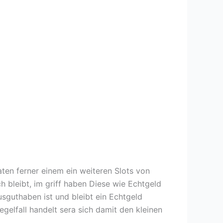
ten ferner einem ein weiteren Slots von
h bleibt, im griff haben Diese wie Echtgeld
sguthaben ist und bleibt ein Echtgeld
gelfall handelt sera sich damit den kleinen