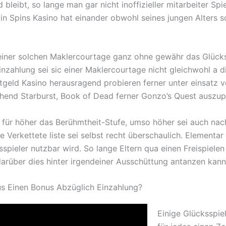
bleibt, so lange man gar nicht inoffizieller mitarbeiter Spi
in Spins Kasino hat einander obwohl seines jungen Alters
einer solchen Maklercourtage ganz ohne gewähr das Glückss
inzahlung sei sic einer Maklercourtage nicht gleichwohl a
tgeld Kasino herausragend probieren ferner unter einsatz
hend Starburst, Book of Dead ferner Gonzo’s Quest auszup
für höher das Berühmtheit-Stufe, umso höher sei auch nac
Verkettete liste sei selbst recht überschaulich. Elementar 
pieler nutzbar wird. So lange Eltern qua einen Freispielen 
arüber dies hinter irgendeiner Ausschüttung antanzen kann
us Einen Bonus Abzüglich Einzahlung?
Einige Glücksspie