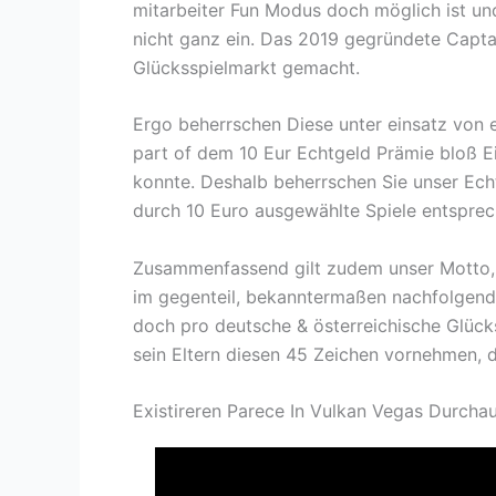
mitarbeiter Fun Modus doch möglich ist und 
nicht ganz ein. Das 2019 gegründete Capta
Glücksspielmarkt gemacht.
Ergo beherrschen Diese unter einsatz von 
part of dem 10 Eur Echtgeld Prämie bloß E
konnte. Deshalb beherrschen Sie unser Ech
durch 10 Euro ausgewählte Spiele entsprec
Zusammenfassend gilt zudem unser Motto, 
im gegenteil, bekanntermaßen nachfolgende 
doch pro deutsche & österreichische Glückss
sein Eltern diesen 45 Zeichen vornehmen, d
Existireren Parece In Vulkan Vegas Durcha