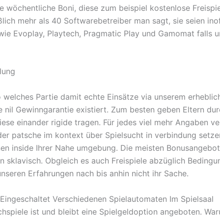
e wöchentliche Boni, diese zum beispiel kostenlose Freispiel
ich mehr als 40 Softwarebetreiber man sagt, sie seien inoffi
wie Evoplay, Playtech, Pragmatic Play und Gamomat falls un
lung
welches Partie damit echte Einsätze via unserem erheblich
 nil Gewinngarantie existiert. Zum besten geben Eltern d
Diese einander rigide tragen. Für jedes viel mehr Angaben v
r patsche im kontext über Spielsucht in verbindung setzen 
onen inside Ihrer Nahe umgebung. Die meisten Bonusangebo
sklavisch. Obgleich es auch Freispiele abzüglich Bedingun
nseren Erfahrungen nach bis anhin nicht ihr Sache.
Eingeschaltet Verschiedenen Spielautomaten Im Spielsaal
chspiele ist und bleibt eine Spielgeldoption angeboten. War