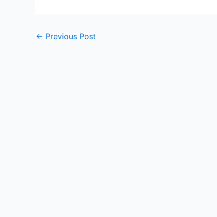
←
Previous Post