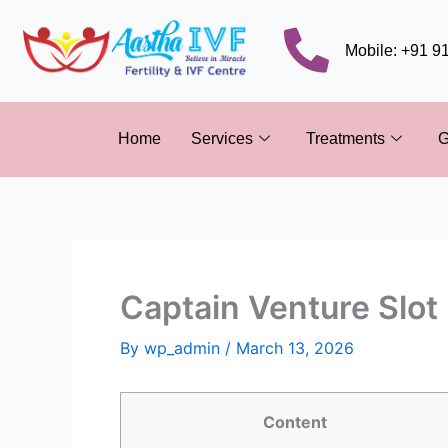
Skip
to
Mobile: +91 
content
Home
Services
Treatments
G
Captain Venture Slo
By
wp_admin
/
March 13, 2026
Content