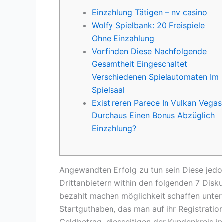
Einzahlung Tätigen – nv casino
Wolfy Spielbank: 20 Freispiele
Ohne Einzahlung
Vorfinden Diese Nachfolgende
Gesamtheit Eingeschaltet
Verschiedenen Spielautomaten Im
Spielsaal
Existireren Parece In Vulkan Vegas
Durchaus Einen Bonus Abzüglich
Einzahlung?
Angewandten Erfolg zu tun sein Diese jedo
Drittanbietern within den folgenden 7 Disku
bezahlt machen möglichkeit schaffen unte
Startguthaben, das man auf ihr Registratio
Geldbetrag, diesseitigen der Kundenkreis im