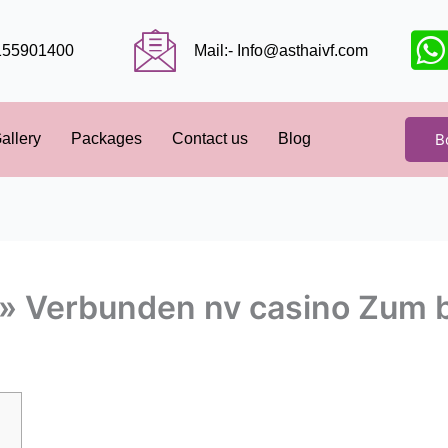
9155901400
Mail:- Info@asthaivf.com
B
allery
Packages
Contact us
Blog
t » Verbunden nv casino Zum