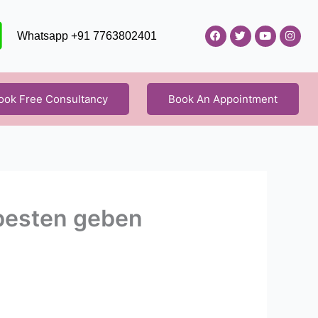
F
T
Y
I
Whatsapp +91 7763802401
a
w
o
n
c
i
u
s
e
t
t
t
b
t
u
a
o
e
b
g
o
r
e
r
ook Free Consultancy
Book An Appointment
k
a
m
 besten geben