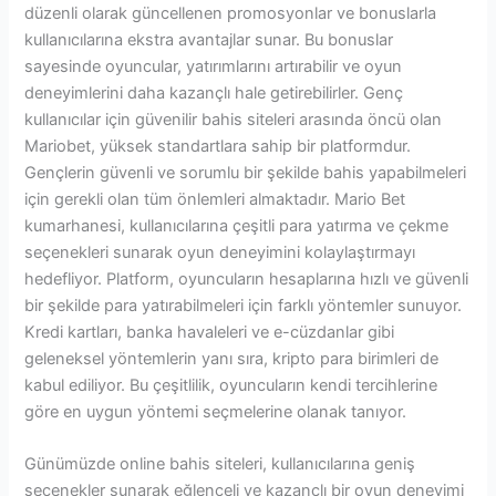
düzenli olarak güncellenen promosyonlar ve bonuslarla
kullanıcılarına ekstra avantajlar sunar. Bu bonuslar
sayesinde oyuncular, yatırımlarını artırabilir ve oyun
deneyimlerini daha kazançlı hale getirebilirler. Genç
kullanıcılar için güvenilir bahis siteleri arasında öncü olan
Mariobet, yüksek standartlara sahip bir platformdur.
Gençlerin güvenli ve sorumlu bir şekilde bahis yapabilmeleri
için gerekli olan tüm önlemleri almaktadır. Mario Bet
kumarhanesi, kullanıcılarına çeşitli para yatırma ve çekme
seçenekleri sunarak oyun deneyimini kolaylaştırmayı
hedefliyor. Platform, oyuncuların hesaplarına hızlı ve güvenli
bir şekilde para yatırabilmeleri için farklı yöntemler sunuyor.
Kredi kartları, banka havaleleri ve e-cüzdanlar gibi
geleneksel yöntemlerin yanı sıra, kripto para birimleri de
kabul ediliyor. Bu çeşitlilik, oyuncuların kendi tercihlerine
göre en uygun yöntemi seçmelerine olanak tanıyor.
Günümüzde online bahis siteleri, kullanıcılarına geniş
seçenekler sunarak eğlenceli ve kazançlı bir oyun deneyimi