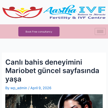
Skip
to
content
Book Free consultancy
Canlı bahis deneyimini
Mariobet güncel sayfasında
yaşa
By
wp_admin
/
April 9, 2026