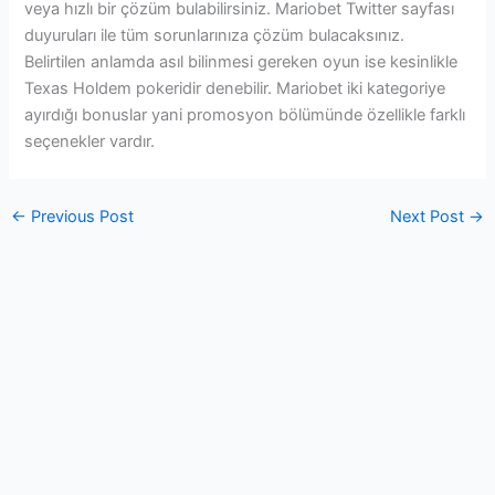
veya hızlı bir çözüm bulabilirsiniz. Mariobet Twitter sayfası
duyuruları ile tüm sorunlarınıza çözüm bulacaksınız.
Belirtilen anlamda asıl bilinmesi gereken oyun ise kesinlikle
Texas Holdem pokeridir denebilir. Mariobet iki kategoriye
ayırdığı bonuslar yani promosyon bölümünde özellikle farklı
seçenekler vardır.
←
Previous Post
Next Post
→