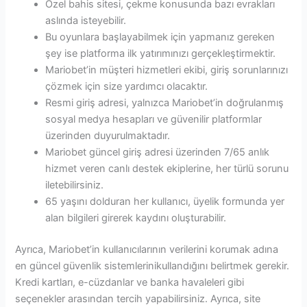
Özel bahis sitesi, çekme konusunda bazı evrakları
aslında isteyebilir.
Bu oyunlara başlayabilmek için yapmanız gereken
şey ise platforma ilk yatırımınızı gerçekleştirmektir.
Mariobet’in müşteri hizmetleri ekibi, giriş sorunlarınızı
çözmek için size yardımcı olacaktır.
Resmi giriş adresi, yalnızca Mariobet’in doğrulanmış
sosyal medya hesapları ve güvenilir platformlar
üzerinden duyurulmaktadır.
Mariobet güncel giriş adresi üzerinden 7/65 anlık
hizmet veren canlı destek ekiplerine, her türlü sorunu
iletebilirsiniz.
65 yaşını dolduran her kullanıcı, üyelik formunda yer
alan bilgileri girerek kaydını oluşturabilir.
Ayrıca, Mariobet’in kullanıcılarının verilerini korumak adına
en güncel güvenlik sistemlerinikullandığını belirtmek gerekir.
Kredi kartları, e-cüzdanlar ve banka havaleleri gibi
seçenekler arasından tercih yapabilirsiniz. Ayrıca, site