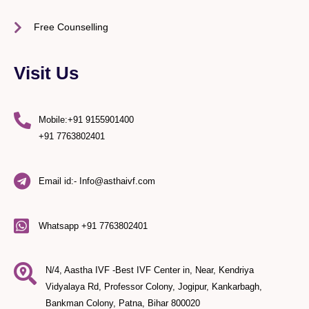
Free Counselling
Visit Us
Mobile:+91 9155901400
+91 7763802401
Email id:- Info@asthaivf.com
Whatsapp +91 7763802401
N/4, Aastha IVF -Best IVF Center in, Near, Kendriya
Vidyalaya Rd, Professor Colony, Jogipur, Kankarbagh,
Bankman Colony, Patna, Bihar 800020