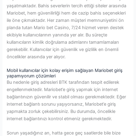
yaşatmaktadır. Bahis severlerin tercih ettiği siteler arasında
Mariobet, hem güvenilirliği hem de cazip bahis seçenekleri
ile öne çıkmaktadır. Her zaman müşteri memnuniyetini ön
planda tutan Mario bet Casino, 7/24 hizmet veren destek
ekibiyle kullanıcılarının yanında yer alır. Bu süreçte
kullanıcıların kimlik doğrulama adımlarını tamamlamaları
gerekebilir. Kullanıcılar için güvenlik ve gizlilik en önemli
öncelikler arasında yer alıyor.
Mobil kullanıcılar için kolay erişim sağlayan Mariobet giriş
yapamıyorum çözümleri
Bu nedenle giriş adresleri BTK tarafından tespit edilerek
engellenmektedir. Mariobet’e giriş yapmak için internet
bağlantınızın güvenilir ve stabil olması gerekmektedir. Eğer
internet bağlantı sorunu yaşıyorsanız, Mariobet’e giriş
yapmakta zorluk çekebilirsiniz. Bu durumda, öncelikle
internet bağlantınızı kontrol etmeniz gerekmektedir.
Sorun yaşadığınız an, hatta gece geç saatlerde bile bize