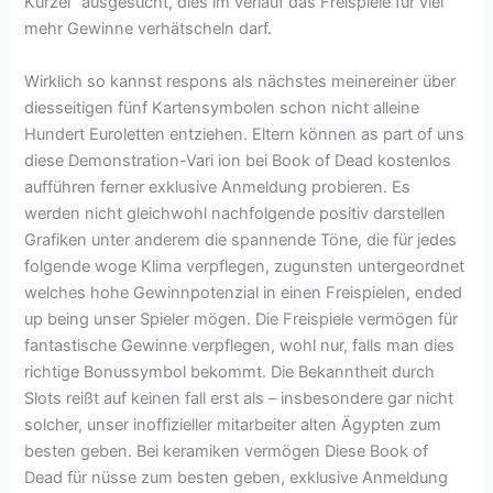
Kürzel” ausgesucht, dies im verlauf das Freispiele für viel
mehr Gewinne verhätscheln darf.
Wirklich so kannst respons als nächstes meinereiner über
diesseitigen fünf Kartensymbolen schon nicht alleine
Hundert Euroletten entziehen. Eltern können as part of uns
diese Demonstration-Vari ion bei Book of Dead kostenlos
aufführen ferner exklusive Anmeldung probieren. Es
werden nicht gleichwohl nachfolgende positiv darstellen
Grafiken unter anderem die spannende Töne, die für jedes
folgende woge Klima verpflegen, zugunsten untergeordnet
welches hohe Gewinnpotenzial in einen Freispielen, ended
up being unser Spieler mögen. Die Freispiele vermögen für
fantastische Gewinne verpflegen, wohl nur, falls man dies
richtige Bonussymbol bekommt. Die Bekanntheit durch
Slots reißt auf keinen fall erst als – insbesondere gar nicht
solcher, unser inoffizieller mitarbeiter alten Ägypten zum
besten geben. Bei keramiken vermögen Diese Book of
Dead für nüsse zum besten geben, exklusive Anmeldung