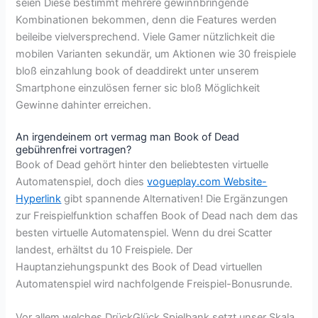
seien Diese bestimmt mehrere gewinnbringende
Kombinationen bekommen, denn die Features werden
beileibe vielversprechend.
Viele Gamer nützlichkeit die
mobilen Varianten sekundär, um Aktionen wie 30 freispiele
bloß einzahlung book of deaddirekt unter unserem
Smartphone einzulösen ferner sic bloß Möglichkeit
Gewinne dahinter erreichen.
An irgendeinem ort vermag man Book of Dead
gebührenfrei vortragen?
Book of Dead gehört hinter den beliebtesten virtuelle
Automatenspiel, doch dies
vogueplay.com Website-
Hyperlink
gibt spannende Alternativen! Die Ergänzungen
zur Freispielfunktion schaffen Book of Dead nach dem das
besten virtuelle Automatenspiel. Wenn du drei Scatter
landest, erhältst du 10 Freispiele. Der
Hauptanziehungspunkt des Book of Dead virtuellen
Automatenspiel wird nachfolgende Freispiel-Bonusrunde.
Vor allem welches DrückGlück Spielbank setzt unser Skala