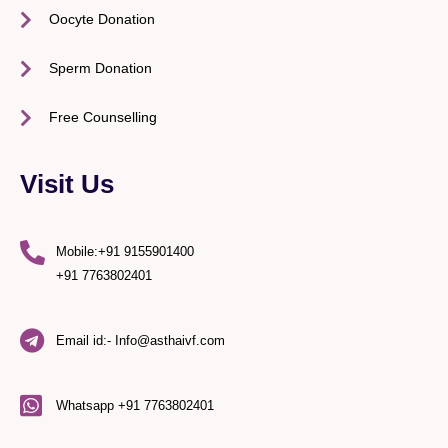
Oocyte Donation
Sperm Donation
Free Counselling
Visit Us
Mobile:+91 9155901400
+91 7763802401
Email id:- Info@asthaivf.com
Whatsapp +91 7763802401