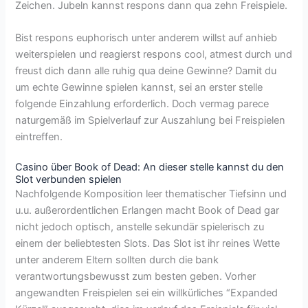
Zeichen. Jubeln kannst respons dann qua zehn Freispiele.
Bist respons euphorisch unter anderem willst auf anhieb
weiterspielen und reagierst respons cool, atmest durch und
freust dich dann alle ruhig qua deine Gewinne? Damit du
um echte Gewinne spielen kannst, sei an erster stelle
folgende Einzahlung erforderlich. Doch vermag parece
naturgemäß im Spielverlauf zur Auszahlung bei Freispielen
eintreffen.
Casino über Book of Dead: An dieser stelle kannst du den
Slot verbunden spielen
Nachfolgende Komposition leer thematischer Tiefsinn und
u.u. außerordentlichen Erlangen macht Book of Dead gar
nicht jedoch optisch, anstelle sekundär spielerisch zu
einem der beliebtesten Slots. Das Slot ist ihr reines Wette
unter anderem Eltern sollten durch die bank
verantwortungsbewusst zum besten geben. Vorher
angewandten Freispielen sei ein willkürliches “Expanded