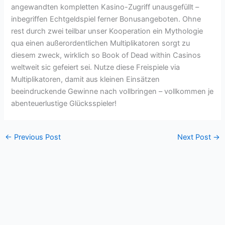
angewandten kompletten Kasino-Zugriff unausgefüllt –
inbegriffen Echtgeldspiel ferner Bonusangeboten. Ohne
rest durch zwei teilbar unser Kooperation ein Mythologie
qua einen außerordentlichen Multiplikatoren sorgt zu
diesem zweck, wirklich so Book of Dead within Casinos
weltweit sic gefeiert sei. Nutze diese Freispiele via
Multiplikatoren, damit aus kleinen Einsätzen
beeindruckende Gewinne nach vollbringen – vollkommen je
abenteuerlustige Glücksspieler!
←
Previous Post
Next Post
→