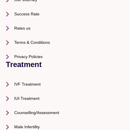
Success Rate
Rates us
Terms & Conditions
Privacy Policies
Treatment
IVF Treatment
IUI Treatment
Counselling/Assessment
Male Infertility