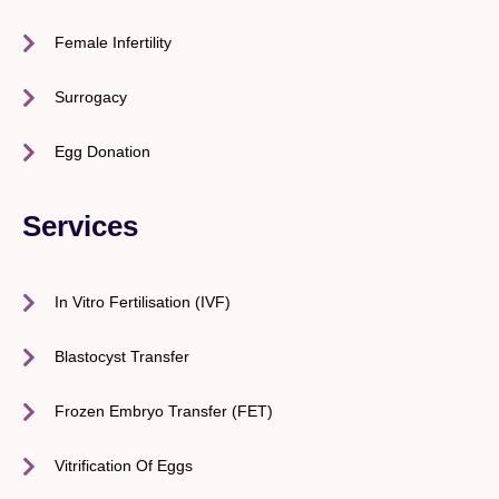
Female Infertility
Surrogacy
Egg Donation
Services
In Vitro Fertilisation (IVF)
Blastocyst Transfer
Frozen Embryo Transfer (FET)
Vitrification Of Eggs