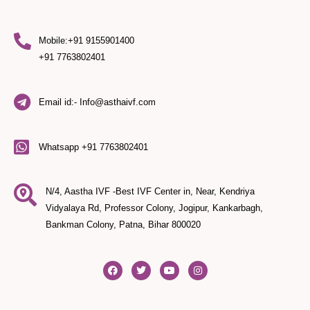
Mobile:+91 9155901400
+91 7763802401
Email id:- Info@asthaivf.com
Whatsapp +91 7763802401
N/4, Aastha IVF -Best IVF Center in, Near, Kendriya
Vidyalaya Rd, Professor Colony, Jogipur, Kankarbagh,
Bankman Colony, Patna, Bihar 800020
F
T
Y
I
a
w
o
n
c
i
u
s
e
t
t
t
b
t
u
a