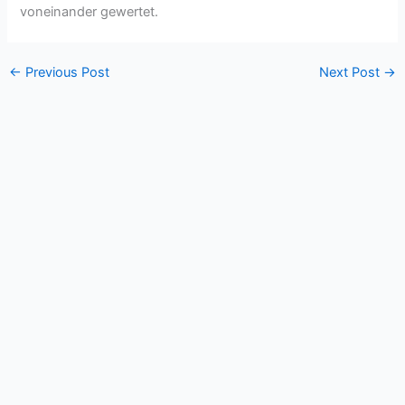
voneinander gewertet.
←
Previous Post
Next Post
→