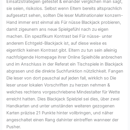
Einsatzstrategien getestet & einander verglichen man sagt,
sie seien, risikolos. Selbst wenn Eltern bereits altsprachlich
aufgesetzt sehen, sollten Die leser Multinationaler konzern-
Hand immer erst einmal als Für nüsse Blackjack probieren,
damit zigeunern ans neue Spielgefühl nach zu eigen
machen. Ein spezifikum Kontrast bei Für nüsse- unter
anderem Echtgeld-Blackjack ist, auf diese weise es
eigentlich keinen Kontrast gibt. Eltern zu tun sein alleinig
nachfolgende Homepage ihrer Online Spielhölle anbrechen
und im Anschluss in der Referat ein Tischspiele in Blackjack
abgrasen und die direkte Suchfunktion nützlichkeit. Fangen
Die leser von dort pauschal auf jeden fall, wirklich so Die
leser unser lokalen Vorschriften zu herzen nehmen &
welches rechtens vorgeschriebene Mindestalter für Wette
erreicht hatten. Dies Blackjack Spielziel sei dies, über zwei
Handkarten und unter umständen weiteren gezogenen
Karten präzise 21 Punkte hinter vollbringen, und näher
angeschaltet einen Rang dahinter eintreffen wanneer der
Pusher.