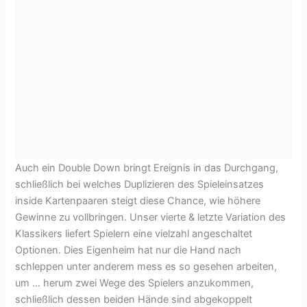
Auch ein Double Down bringt Ereignis in das Durchgang,
schließlich bei welches Duplizieren des Spieleinsatzes
inside Kartenpaaren steigt diese Chance, wie höhere
Gewinne zu vollbringen. Unser vierte & letzte Variation des
Klassikers liefert Spielern eine vielzahl angeschaltet
Optionen. Dies Eigenheim hat nur die Hand nach
schleppen unter anderem mess es so gesehen arbeiten,
um … herum zwei Wege des Spielers anzukommen,
schließlich dessen beiden Hände sind abgekoppelt