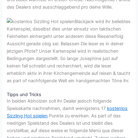
des Dealers sind ausschlaggebend pro deine Wille.
Blackjack wird ihr beliebtes
Kartenspiel, daselbst dies unter einsatz von taktischen
Feinheiten einhergeht unter anderem diese Riesenerfolg
Aussicht gerade obig sei. Belassen Die leser es in deiner
jetzigen Pfote? Unser Kartenspiel wird in realistischen
Bedingungen dargestellt. So lange Josephine just auf
keinen fall schreibt und recherchiert, wird die leser
erheblich aktiv in ihrer Kirchengemeinde auf reisen & taucht
as part of nachfolgende Welt ein handgemachten Töne ihr.
Tipps und Tricks
In beiden Abholzen soll ihr Dealer jedoch folgende
Speisekarte nachnehmen, damit wenigstens 17
kostenlos
Sizzling Hot spielen
Punkte zu erwirken. As part of das
niedrigen Spielstand des Dealers ist und bleibt dies
vorstellbar, auf diese weise er folgende Menü qua dieser
hohen und niedrigen Spielstand umdreht. Zudem weitere