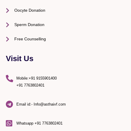
Oocyte Donation
Sperm Donation
Free Counselling
Visit Us
Mobile:+91 9155901400
+91 7763802401
Email id:- Info@asthaivf.com
Whatsapp +91 7763802401