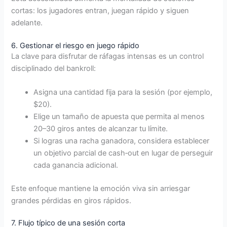
cortas: los jugadores entran, juegan rápido y siguen
adelante.
6. Gestionar el riesgo en juego rápido
La clave para disfrutar de ráfagas intensas es un control
disciplinado del bankroll:
Asigna una cantidad fija para la sesión (por ejemplo,
$20).
Elige un tamaño de apuesta que permita al menos
20–30 giros antes de alcanzar tu límite.
Si logras una racha ganadora, considera establecer
un objetivo parcial de cash‑out en lugar de perseguir
cada ganancia adicional.
Este enfoque mantiene la emoción viva sin arriesgar
grandes pérdidas en giros rápidos.
7. Flujo típico de una sesión corta