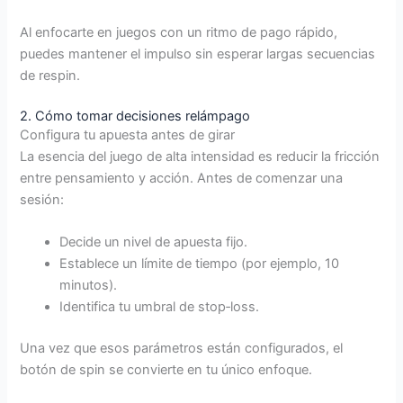
Al enfocarte en juegos con un ritmo de pago rápido,
puedes mantener el impulso sin esperar largas secuencias
de respin.
2. Cómo tomar decisiones relámpago
Configura tu apuesta antes de girar
La esencia del juego de alta intensidad es reducir la fricción
entre pensamiento y acción. Antes de comenzar una
sesión:
Decide un nivel de apuesta fijo.
Establece un límite de tiempo (por ejemplo, 10
minutos).
Identifica tu umbral de stop‑loss.
Una vez que esos parámetros están configurados, el
botón de spin se convierte en tu único enfoque.