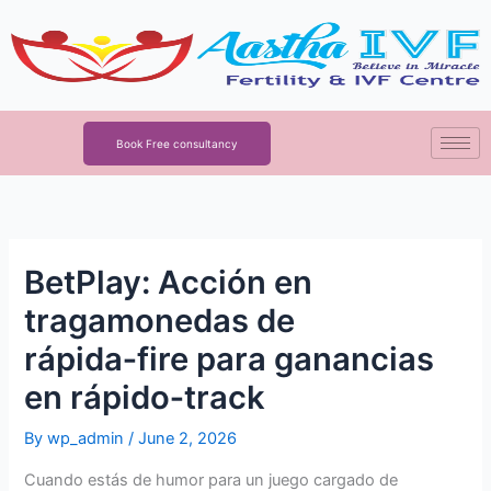
Skip
to
content
Book Free consultancy
BetPlay: Acción en
tragamonedas de
rápida‑fire para ganancias
en rápido‑track
By
wp_admin
/
June 2, 2026
Cuando estás de humor para un juego cargado de