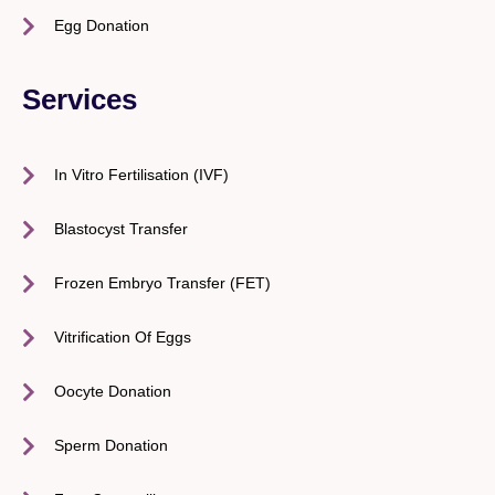
Egg Donation
Services
In Vitro Fertilisation (IVF)
Blastocyst Transfer
Frozen Embryo Transfer (FET)
Vitrification Of Eggs
Oocyte Donation
Sperm Donation