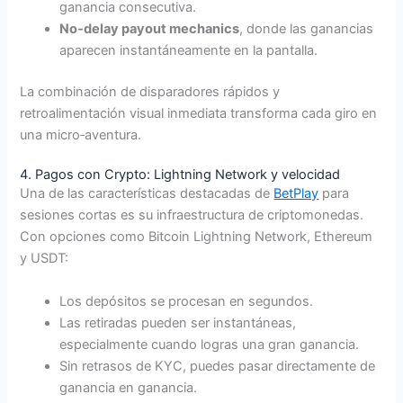
ganancia consecutiva.
No‑delay payout mechanics
, donde las ganancias
aparecen instantáneamente en la pantalla.
La combinación de disparadores rápidos y
retroalimentación visual inmediata transforma cada giro en
una micro‑aventura.
4. Pagos con Crypto: Lightning Network y velocidad
Una de las características destacadas de
BetPlay
para
sesiones cortas es su infraestructura de criptomonedas.
Con opciones como Bitcoin Lightning Network, Ethereum
y USDT:
Los depósitos se procesan en segundos.
Las retiradas pueden ser instantáneas,
especialmente cuando logras una gran ganancia.
Sin retrasos de KYC, puedes pasar directamente de
ganancia en ganancia.