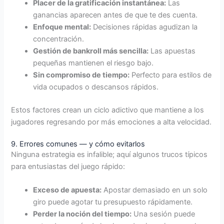
Placer de la gratificación instantánea:
Las
ganancias aparecen antes de que te des cuenta.
Enfoque mental:
Decisiones rápidas agudizan la
concentración.
Gestión de bankroll más sencilla:
Las apuestas
pequeñas mantienen el riesgo bajo.
Sin compromiso de tiempo:
Perfecto para estilos de
vida ocupados o descansos rápidos.
Estos factores crean un ciclo adictivo que mantiene a los
jugadores regresando por más emociones a alta velocidad.
9. Errores comunes — y cómo evitarlos
Ninguna estrategia es infalible; aquí algunos trucos típicos
para entusiastas del juego rápido:
Exceso de apuesta:
Apostar demasiado en un solo
giro puede agotar tu presupuesto rápidamente.
Perder la noción del tiempo:
Una sesión puede