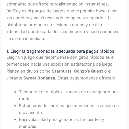
adrenalina que ofrece retroalimentación instantánea,
BetPlay es el parque de juegos que te permite hacer girar
los carretes y ver el resultado en apenas segundos. La
plataforma prospera en sesiones cortas y de alta
intensidad donde cada decisión importa y cada ganancia
se siente inmediata.
1. Elegir la tragamonedas adecuada para pagos rápidos
Elegir un juego que recompense con giros rápidos es el
primer paso hacia una explosión satisfactoria de juego.
Piensa en títulos como
Starburst
,
Gonzo’s Quest
o el
vibrante
Sweet Bonanza
. Estas tragamonedas ofrecen:
Tiempo de giro rápido – menos de un segundo por
ronda.
Estructuras de carretes que mantienen la acción en
movimiento.
Baja volatilidad para ganancias frecuentes y
menores.