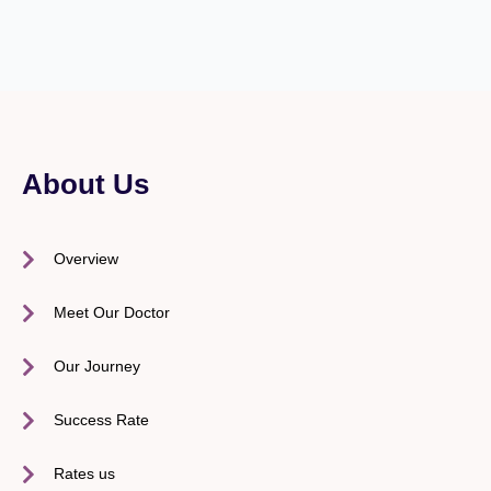
About Us
Overview
Meet Our Doctor
Our Journey
Success Rate
Rates us