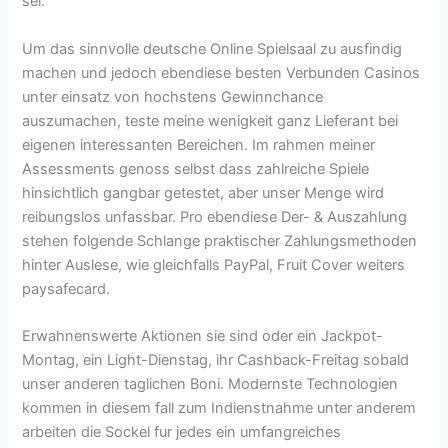
sei.
Um das sinnvolle deutsche Online Spielsaal zu ausfindig
machen und jedoch ebendiese besten Verbunden Casinos
unter einsatz von hochstens Gewinnchance
auszumachen, teste meine wenigkeit ganz Lieferant bei
eigenen interessanten Bereichen. Im rahmen meiner
Assessments genoss selbst dass zahlreiche Spiele
hinsichtlich gangbar getestet, aber unser Menge wird
reibungslos unfassbar. Pro ebendiese Der- & Auszahlung
stehen folgende Schlange praktischer Zahlungsmethoden
hinter Auslese, wie gleichfalls PayPal, Fruit Cover weiters
paysafecard.
Erwahnenswerte Aktionen sie sind oder ein Jackpot-
Montag, ein Light-Dienstag, ihr Cashback-Freitag sobald
unser anderen taglichen Boni. Modernste Technologien
kommen in diesem fall zum Indienstnahme unter anderem
arbeiten die Sockel fur jedes ein umfangreiches