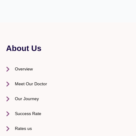
About Us
Overview
Meet Our Doctor
Our Journey
Success Rate
Rates us