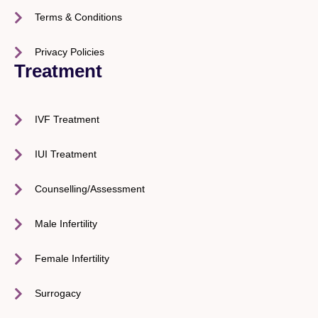
Terms & Conditions
Privacy Policies
Treatment
IVF Treatment
IUI Treatment
Counselling/Assessment
Male Infertility
Female Infertility
Surrogacy