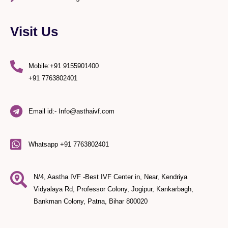
Visit Us
Mobile:+91 9155901400
+91 7763802401
Email id:- Info@asthaivf.com
Whatsapp +91 7763802401
N/4, Aastha IVF -Best IVF Center in, Near, Kendriya
Vidyalaya Rd, Professor Colony, Jogipur, Kankarbagh,
Bankman Colony, Patna, Bihar 800020