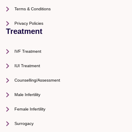
Terms & Conditions
Privacy Policies
Treatment
IVF Treatment
IUI Treatment
Counselling/Assessment
Male Infertility
Female Infertility
Surrogacy