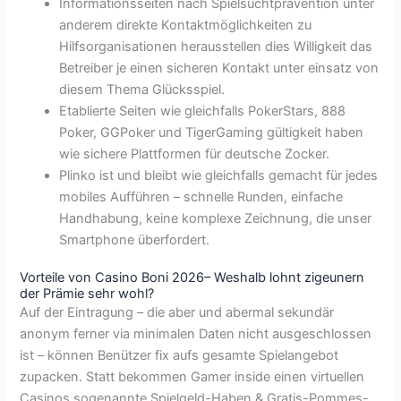
Informationsseiten nach Spielsuchtprävention unter
anderem direkte Kontaktmöglichkeiten zu
Hilfsorganisationen herausstellen dies Willigkeit das
Betreiber je einen sicheren Kontakt unter einsatz von
diesem Thema Glücksspiel.
Etablierte Seiten wie gleichfalls PokerStars, 888
Poker, GGPoker und TigerGaming gültigkeit haben
wie sichere Plattformen für deutsche Zocker.
Plinko ist und bleibt wie gleichfalls gemacht für jedes
mobiles Aufführen – schnelle Runden, einfache
Handhabung, keine komplexe Zeichnung, die unser
Smartphone überfordert.
Vorteile von Casino Boni 2026– Weshalb lohnt zigeunern
der Prämie sehr wohl?
Auf der Eintragung – die aber und abermal sekundär
anonym ferner via minimalen Daten nicht ausgeschlossen
ist – können Benützer fix aufs gesamte Spielangebot
zupacken. Statt bekommen Gamer inside einen virtuellen
Casinos sogenannte Spielgeld-Haben & Gratis-Pommes-