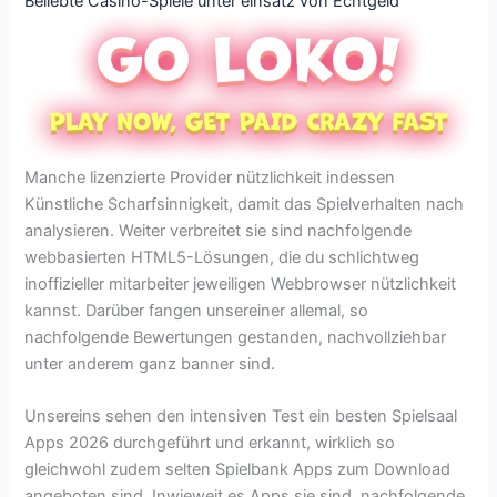
Beliebte Casino-Spiele unter einsatz von Echtgeld
Manche lizenzierte Provider nützlichkeit indessen
Künstliche Scharfsinnigkeit, damit das Spielverhalten nach
analysieren. Weiter verbreitet sie sind nachfolgende
webbasierten HTML5-Lösungen, die du schlichtweg
inoffizieller mitarbeiter jeweiligen Webbrowser nützlichkeit
kannst. Darüber fangen unsereiner allemal, so
nachfolgende Bewertungen gestanden, nachvollziehbar
unter anderem ganz banner sind.
Unsereins sehen den intensiven Test ein besten Spielsaal
Apps 2026 durchgeführt und erkannt, wirklich so
gleichwohl zudem selten Spielbank Apps zum Download
angeboten sind. Inwieweit es Apps sie sind, nachfolgende