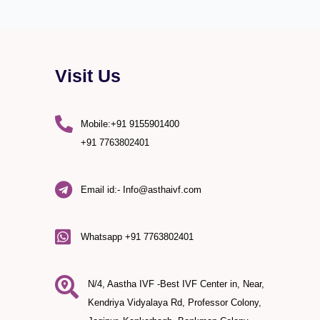
Visit Us
Mobile:+91 9155901400
+91 7763802401
Email id:- Info@asthaivf.com
)
Whatsapp +91 7763802401
N/4, Aastha IVF -Best IVF Center in, Near,
Kendriya Vidyalaya Rd, Professor Colony,