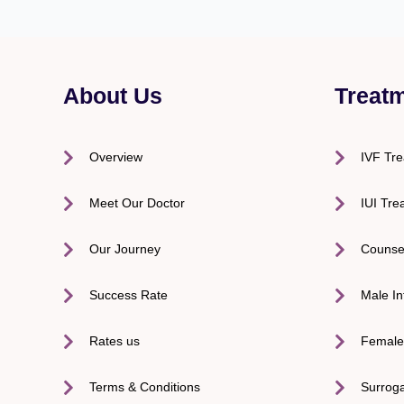
About Us
Treat
Overview
IVF Tr
Meet Our Doctor
IUI Tre
Our Journey
Counse
Success Rate
Male Inf
Rates us
Female I
Terms & Conditions
Surrog