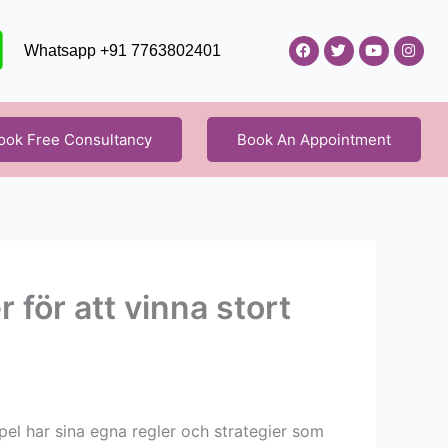
F
T
Y
I
Whatsapp +91 7763802401
a
w
o
n
c
i
u
s
e
t
t
t
b
t
u
a
o
e
b
g
o
r
e
r
ook Free Consultancy
Book An Appointment
k
a
m
för att vinna stort
spel har sina egna regler och strategier som