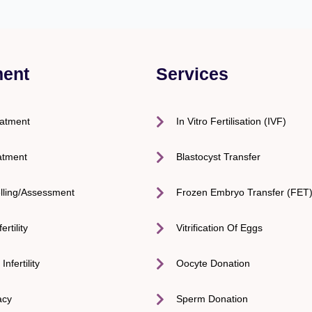
ment
Services
eatment
In Vitro Fertilisation (IVF)
atment
Blastocyst Transfer
lling/Assessment
Frozen Embryo Transfer (FET
ertility
Vitrification Of Eggs
nfertility
Oocyte Donation
acy
Sperm Donation