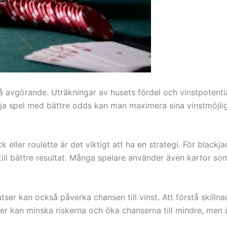
så avgörande. Uträkningar av husets fördel och vinstpotenti
a spel med bättre odds kan man maximera sina vinstmöjlig
 eller roulette är det viktigt att ha en strategi. För black
 till bättre resultat. Många spelare använder även kartor s
satser kan också påverka chansen till vinst. Att förstå skill
tser kan minska riskerna och öka chanserna till mindre, men 