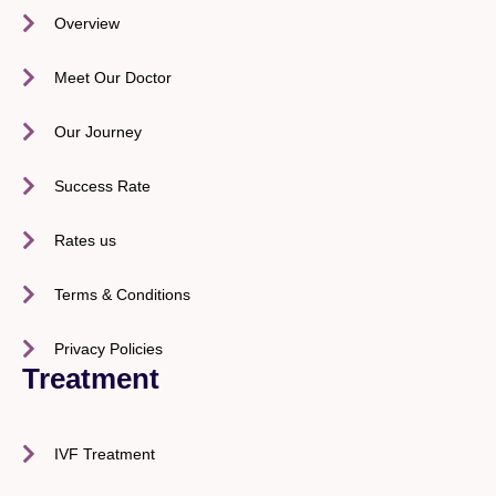
Overview
Meet Our Doctor
Our Journey
Success Rate
Rates us
Terms & Conditions
Privacy Policies
Treatment
IVF Treatment