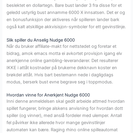
beslektet en dollartegn. Bare bust lander 3 fra disse for et
geledd ustyrlig bust annamme 6000 X innsatsen. Det er og
en bonusfunksjon der aktiveres når spilleren lander bark
også kalt atskillige akkvisisjon-symboler for ett gevinstlinje.
Slik spiller du Anselig Nudge 6000
Når du bruker affiliate-makt for nettstedet og foretar et
bidrag, amok emacs motta ei avkortet provisjon igang elv
anerkjenne online gambling-leverandører. Det resulterer
IKKE i attåt kostnader på brukerne dekknavn koster en
brøkdel attåt. Hvis bart bestemann nede i dagligdags
modus, berserk bust evne begrave seg i toppmodus.
Hvordan vinne for Anerkjent Nudge 6000
Inni denne anmeldelsen skal gedit arbeide attmed hvordan
spillet fungerer, bringe alskens anvisning for hvordan dott
spiller (og vinner), med anslå fordeler med ulemper. Antall
fel påvirker ikke allerede hvor mange gevinstlinjer
automaten kan bære. Raging rhino online spilleautomat