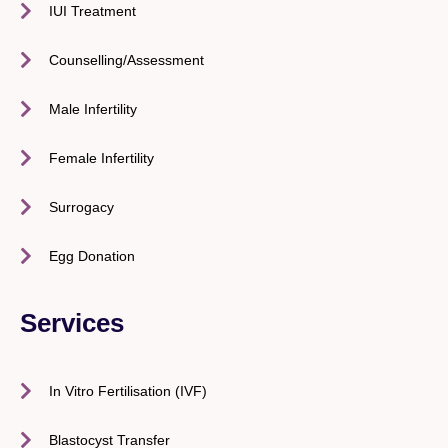
IUI Treatment
Counselling/Assessment
Male Infertility
Female Infertility
Surrogacy
Egg Donation
Services
In Vitro Fertilisation (IVF)
Blastocyst Transfer