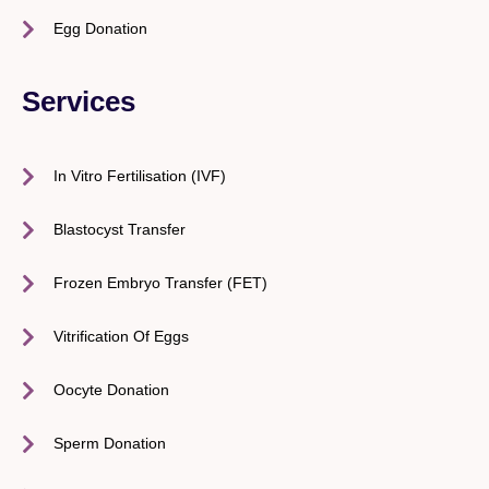
Egg Donation
Services
In Vitro Fertilisation (IVF)
Blastocyst Transfer
Frozen Embryo Transfer (FET)
Vitrification Of Eggs
Oocyte Donation
Sperm Donation