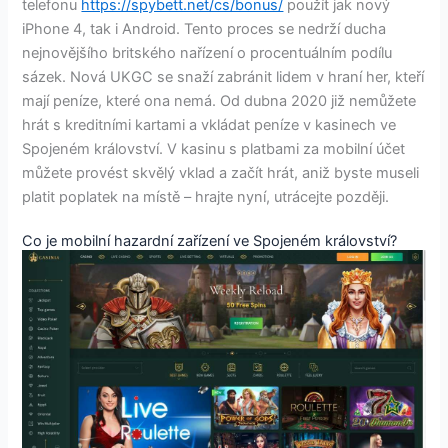
telefonu
https://spybett.net/cs/bonus/
použít jak nový
iPhone 4, tak i Android. Tento proces se nedrží ducha
nejnovějšího britského nařízení o procentuálním podílu
sázek. Nová UKGC se snaží zabránit lidem v hraní her, kteří
mají peníze, které ona nemá. Od dubna 2020 již nemůžete
hrát s kreditními kartami a vkládat peníze v kasinech ve
Spojeném království. V kasinu s platbami za mobilní účet
můžete provést skvělý vklad a začít hrát, aniž byste museli
platit poplatek na místě – hrajte nyní, utrácejte později.
Co je mobilní hazardní zařízení ve Spojeném království?