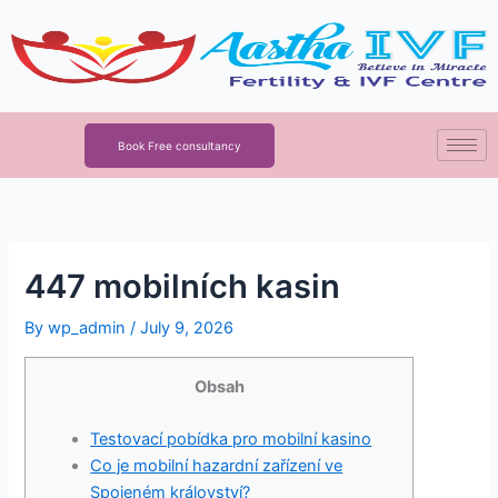
Skip
to
content
Book Free consultancy
447 mobilních kasin
By
wp_admin
/
July 9, 2026
Obsah
Testovací pobídka pro mobilní kasino
Co je mobilní hazardní zařízení ve
Spojeném království?