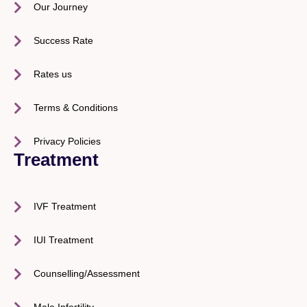
Our Journey
Success Rate
Rates us
Terms & Conditions
Privacy Policies
Treatment
IVF Treatment
IUI Treatment
Counselling/Assessment