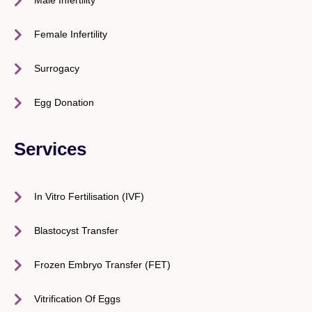
Male Infertility
Female Infertility
Surrogacy
Egg Donation
Services
In Vitro Fertilisation (IVF)
Blastocyst Transfer
Frozen Embryo Transfer (FET)
Vitrification Of Eggs