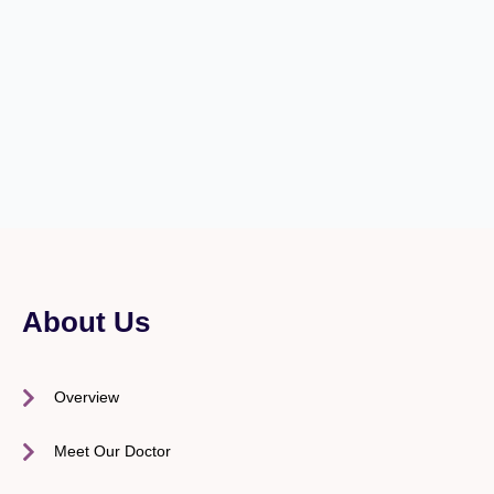
About Us
Overview
Meet Our Doctor